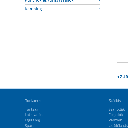
Kunyhók és turistaszállók
Kemping
ZUR
Turizmus
Szállás
Túrázás
Szállodák
Látnivalók
Fogadók
Egészség
Panziók
Sport
Üdülőlakás