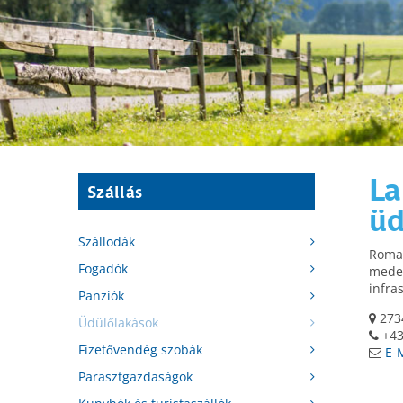
La
Szállás
ü
Szállodák
Roman
Fogadók
meden
infra
Panziók
2734
Üdülőlakások
+43
Fizetővendég szobák
E-
Parasztgazdaságok