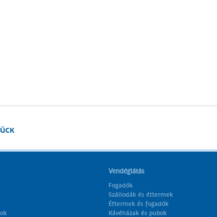
ÜCK
Vendéglátás
Fogadók
Szállodák és éttermek
Éttermek és fogadók
ok
Kávéházak és pubok