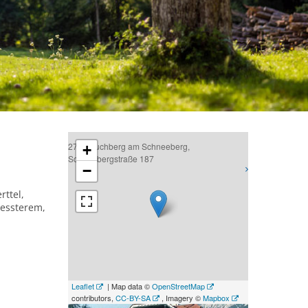
2734 Puchberg am Schneeberg,
+
Schneebergstraße 187
−
ttel,
nessterem,
Leaflet
| Map data ©
OpenStreetMap
contributors,
CC-BY-SA
, Imagery ©
Mapbox