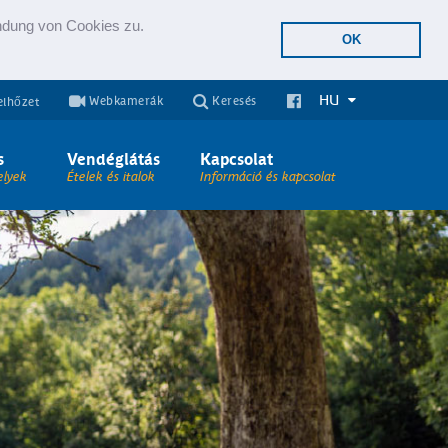
endung von Cookies zu.
OK
HU
Webkamerák
Keresés
elhőzet
s
Vendéglátás
Kapcsolat