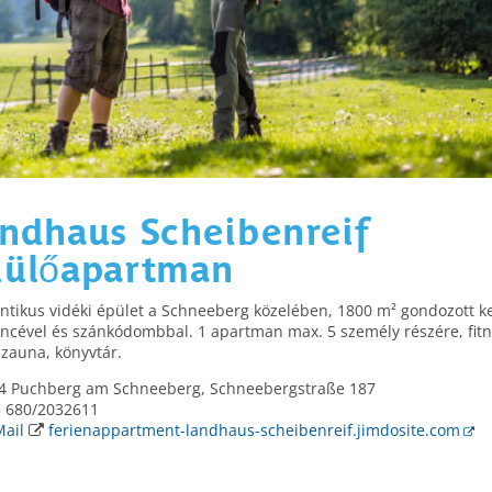
ndhaus Scheibenreif
dülőapartman
tikus vidéki épület a Schneeberg közelében, 1800 m² gondozott ker
cével és szánkódombbal. 1 apartman max. 5 személy részére, fit
szauna, könyvtár.
 Puchberg am Schneeberg, Schneebergstraße 187
 680/2032611
Mail
ferienappartment-landhaus-scheibenreif.jimdosite.com