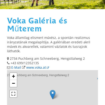
Voka Galéria és
Műterem
Voka államilag elismert művész, a spontán realizmus
irányzatának megalapítója. A galériában eredeti akril
művek és akvarellek, valamint vázlatok és tusrajzok
láthatók.
2734 Puchberg am Schneeberg, Hengsttalweg 2
+43 699/12352135
E-Mail
www.voka.at
2734 Puchberg am Schneeberg, Hengsttalweg 2
+
−