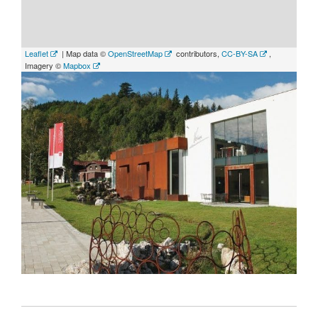
Leaflet
| Map data ©
OpenStreetMap
contributors,
CC-BY-SA
,
Imagery ©
Mapbox