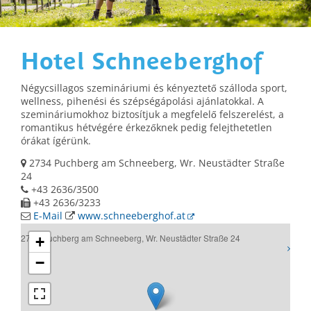
Hotel Schneeberghof
Négycsillagos szemináriumi és kényeztető szálloda sport,
wellness, pihenési és szépségápolási ajánlatokkal. A
szemináriumokhoz biztosítjuk a megfelelő felszerelést, a
romantikus hétvégére érkezőknek pedig felejthetetlen
órákat ígérünk.
2734 Puchberg am Schneeberg, Wr. Neustädter Straße
24
+43 2636/3500
+43 2636/3233
E-Mail
www.schneeberghof.at
2734 Puchberg am Schneeberg, Wr. Neustädter Straße 24
+
−