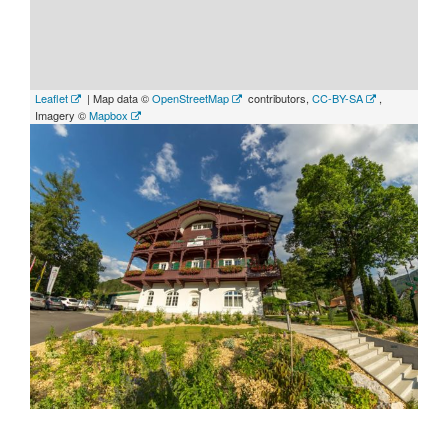
Leaflet
| Map data ©
OpenStreetMap
contributors,
CC-BY-SA
,
Imagery ©
Mapbox