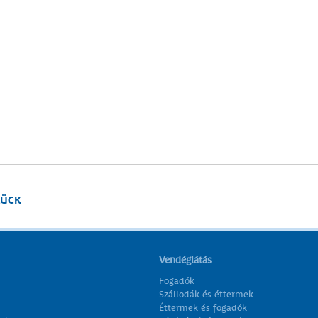
ÜCK
Vendéglátás
Fogadók
Szállodák és éttermek
Éttermek és fogadók