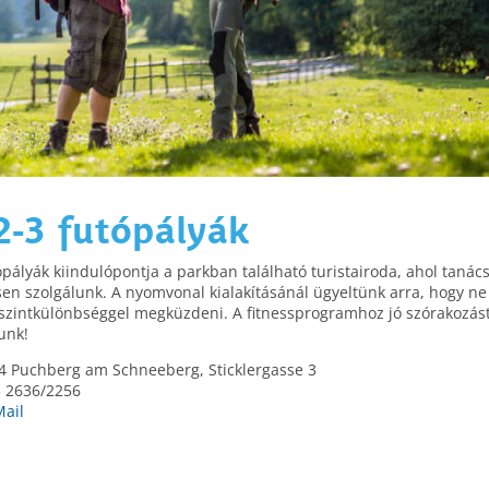
2-3 futópályák
ópályák kiindulópontja a parkban található turistairoda, ahol tanács
sen szolgálunk. A nyomvonal kialakításánál ügyeltünk arra, hogy ne 
szintkülönbséggel megküzdeni. A fitnessprogramhoz jó szórakozás
unk!
 Puchberg am Schneeberg, Sticklergasse 3
 2636/2256
Mail