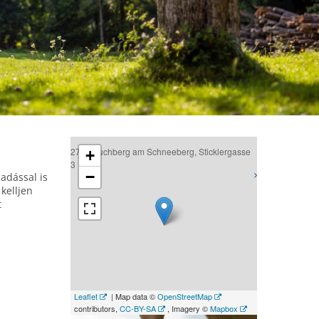
2734 Puchberg am Schneeberg, Sticklergasse
+
3
−
adással is
kelljen
t
Leaflet
| Map data ©
OpenStreetMap
contributors,
CC-BY-SA
, Imagery ©
Mapbox