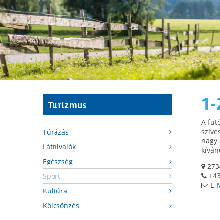
1-
Turizmus
A fut
szíve
Túrázás
nagy 
Látnivalók
kíván
Egészség
2734
+43
Sport
E-
Kultúra
Kölcsönzés