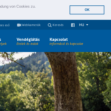
endung von Cookies zu.
OK
HU
Webkamerák
Keresés
es eső
s
Vendéglátás
Kapcsolat