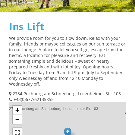
Ins Lift
We provide room for you to slow down. Relax with your
family, friends or maybe colleagues on our sun terrace or
in our lounge. A place to let yourself go, escape from the
hectic, a location for pleasure and recovery. Eat
something simple and delicious – sweet or hearty,
prepared freshly and with lot of joy. Opening hours:
Friday to Tuesday from 9 am till 9 pm. July to September
only Wednesday off and from 12.10 Monday to
Wednesday off.
2734 Puchberg am Schneeberg, Losenheimer Str. 103
+43(0)677/62135855
2734 Puchberg am Schneeberg, Losenheimer Str. 103
+
−