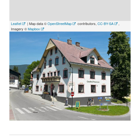
Leaflet
| Map data ©
OpenStreetMap
contributors,
CC-BY-SA
,
Imagery ©
Mapbox