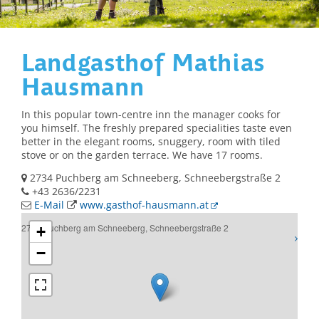
Landgasthof Mathias
Hausmann
In this popular town-centre inn the manager cooks for
you himself. The freshly prepared specialities taste even
better in the elegant rooms, snuggery, room with tiled
stove or on the garden terrace. We have 17 rooms.
2734 Puchberg am Schneeberg, Schneebergstraße 2
+43 2636/2231
E-Mail
www.gasthof-hausmann.at
2734 Puchberg am Schneeberg, Schneebergstraße 2
+
−