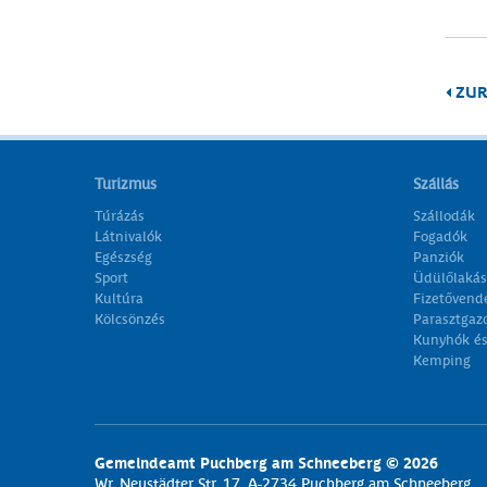
ZUR
Turizmus
Szállás
Túrázás
Szállodák
Látnivalók
Fogadók
Egészség
Panziók
Sport
Üdülőlakás
Kultúra
Fizetővend
Kölcsönzés
Parasztgaz
Kunyhók és 
Kemping
Gemeindeamt Puchberg am Schneeberg © 2026
Wr. Neustädter Str. 17, A-2734 Puchberg am Schneeberg