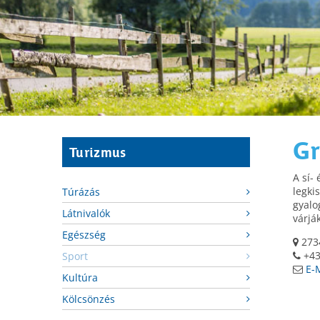
Gr
Turizmus
A sí-
legki
Túrázás
gyalo
Látnivalók
várjá
Egészség
2734
+43
Sport
E-
Kultúra
Kölcsönzés