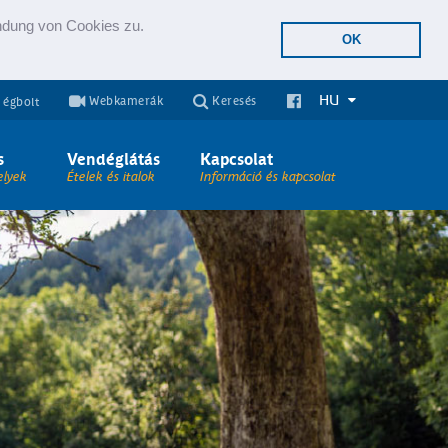
endung von Cookies zu.
OK
HU
Webkamerák
Keresés
 égbolt
s
Vendéglátás
Kapcsolat