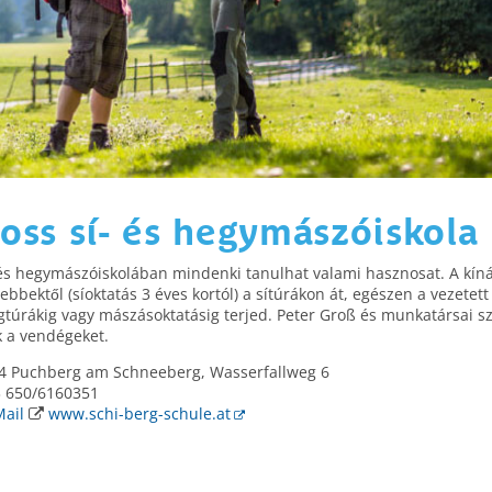
oss sí- és hegymászóiskola
 és hegymászóiskolában mindenki tanulhat valami hasznosat. A kíná
sebbektől (síoktatás 3 éves kortól) a sítúrákon át, egészen a vezetett
gtúrákig vagy mászásoktatásig terjed. Peter Groß és munkatársai sz
k a vendégeket.
 Puchberg am Schneeberg, Wasserfallweg 6
 650/6160351
Mail
www.schi-berg-schule.at