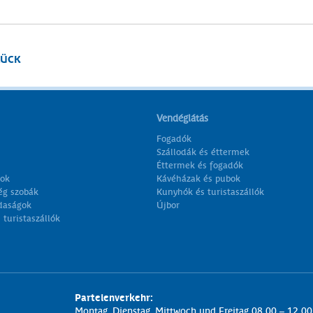
ÜCK
Vendéglátás
Fogadók
Szállodák és éttermek
Éttermek és fogadók
ok
Kávéházak és pubok
ég szobák
Kunyhók és turistaszállók
daságok
Újbor
turistaszállók
Parteienverkehr:
Montag, Dienstag, Mittwoch und Freitag 08.00 – 12.00