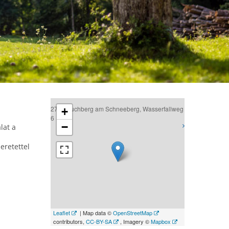
2734 Puchberg am Schneeberg, Wasserfallweg
+
6
−
lat a
eretettel
Leaflet
| Map data ©
OpenStreetMap
contributors,
CC-BY-SA
, Imagery ©
Mapbox