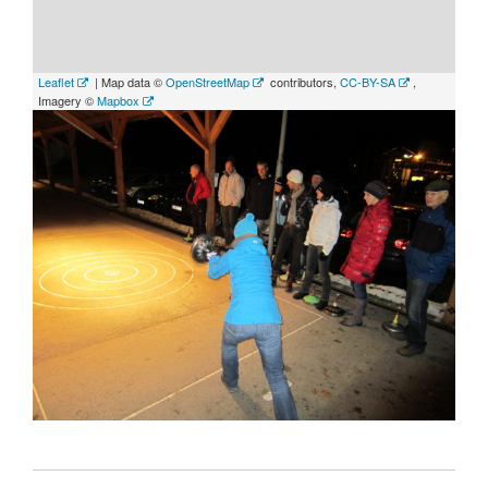
Leaflet
| Map data ©
OpenStreetMap
contributors,
CC-BY-SA
,
Imagery ©
Mapbox