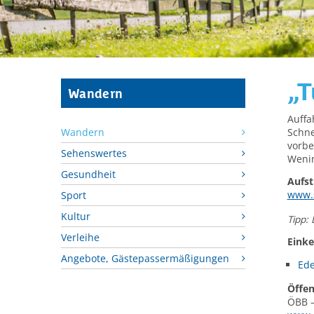
„T
Wandern
Auffa
Schne
Wandern
vorbe
Sehenswertes
Wenin
Gesundheit
Aufst
www.
Sport
Kultur
Tipp:
Verleihe
Einke
Angebote, Gästepassermäßigungen
Ede
Öffen
ÖBB –