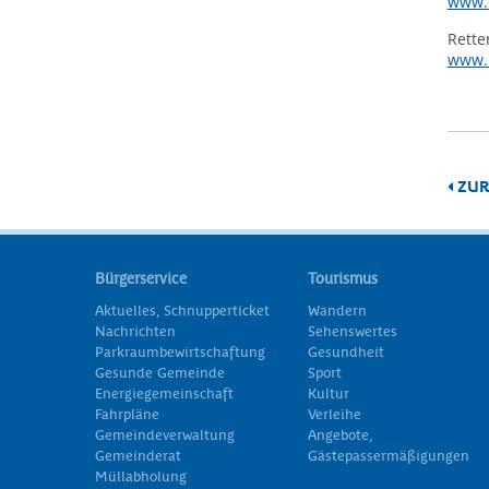
www.
Rette
www.r
ZUR
Bürgerservice
Tourismus
Aktuelles, Schnupperticket
Wandern
Nachrichten
Sehenswertes
Parkraumbewirtschaftung
Gesundheit
Gesunde Gemeinde
Sport
Energiegemeinschaft
Kultur
Fahrpläne
Verleihe
Gemeindeverwaltung
Angebote,
Gemeinderat
Gästepassermäßigungen
Müllabholung