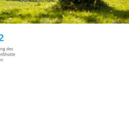
2
ang des
eißhütte
en