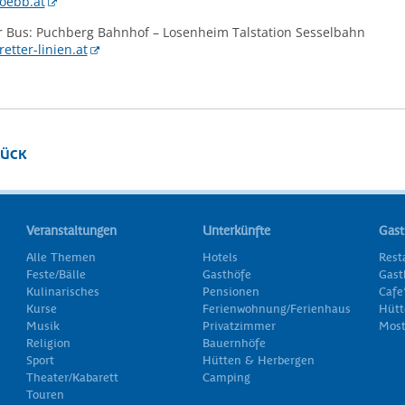
oebb.at
r Bus: Puchberg Bahnhof – Losenheim Talstation Sesselbahn
etter-linien.at
ÜCK
Veranstaltungen
Unterkünfte
Gas
Alle Themen
Hotels
Rest
Feste/Bälle
Gasthöfe
Gast
Kulinarisches
Pensionen
Cafe
Kurse
Ferienwohnung/Ferienhaus
Hütt
Musik
Privatzimmer
Most
Religion
Bauernhöfe
Sport
Hütten & Herbergen
Theater/Kabarett
Camping
Touren