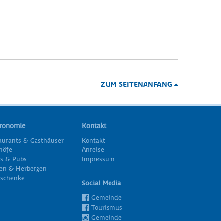
ZUM SEITENANFANG
tronomie
Kontakt
aurants & Gasthäuser
Kontakt
höfe
Anreise
’s & Pubs
Impressum
en & Herbergen
schenke
Social Media
Gemeinde
Tourismus
Gemeinde