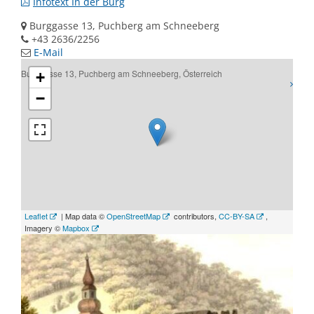
Infotext In der Burg
Burggasse 13, Puchberg am Schneeberg
+43 2636/2256
E-Mail
Burggasse 13, Puchberg am Schneeberg, Österreich
+
−
Leaflet
| Map data ©
OpenStreetMap
contributors,
CC-BY-SA
,
Imagery ©
Mapbox