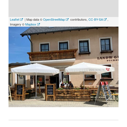
Leaflet
| Map data ©
OpenStreetMap
contributors,
CC-BY-SA
,
Imagery ©
Mapbox